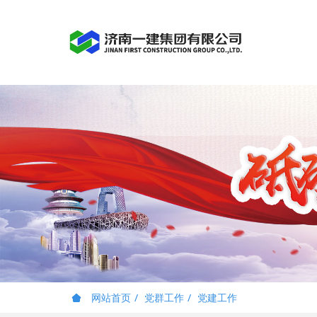
网站首页
党群工作
党建工作