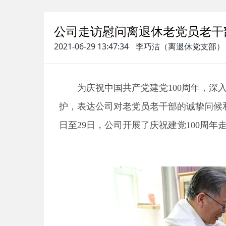
公司走访慰问离退休老党员老干部
2021-06-29 13:47:34
李巧洁（离退休党支部）
为庆祝中国共产党建党
100周年
，
深
护
，
表达公司对老党员老干部的
诚挚问候
日至29日，
公司开展了庆祝建党
100周