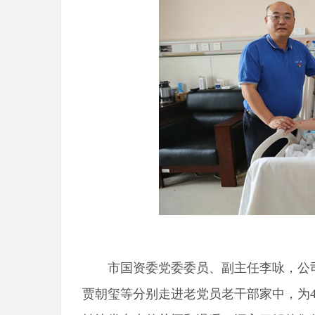
市国资委党委委员、副主任李咏
，
公
贾朝玺
等分别走进老党员老干部
家
中，
为