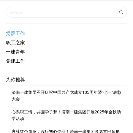
党群工作
职工之家
一建青年
党建工作
为你推荐
济南一建集团召开庆祝中国共产党成立105周年暨“七一”表彰
大会
心系职工情，共圆学子梦！济南一建集团开展2025年金秋助
学活动
赓续红色血脉，践行初心使命！济南一建集团各党支部多形