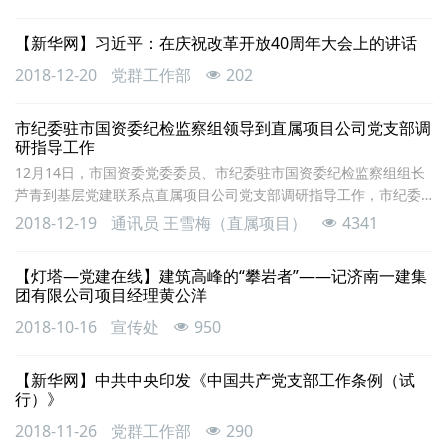
长、总经理孙光文首先向老干部们介绍了公司2018年发展情况及
2019年发展计划。他指出，老干部曾经为企业发展做出了重要贡
【新华网】习近平：在庆祝改革开放40周年大会上的讲话
献，企业发展取得的成绩离不开老干部们打下的坚实基础，未来企
业的发展仍需要老干部们的关心支持，希望老干部
2018-12-20
党群工作部
202
市纪委驻市国资委纪检监察组领导到直属项目公司党支部调
研指导工作
12月14日，市国资委党委委员、市纪委驻市国资委纪检监察组组长
芦青到基层党建联系点直属项目公司党支部调研指导工作，市纪委
驻市国资委纪检监察组副组长刘卫东、检查员尹纯勇陪同调研。公
2018-12-19
通讯员 王雪梅（直属项目）
4341
司党委书记孙光文、党委副书记贾朝玺、纪检监察室主任弭林参加
调研。芦青组长一行同直属项目公司党支部班子全体进行了座谈，
【灯塔—党建在线】建筑高峰的“攀岩者”——记济南一建集
党支部书记徐怀忠代表直属项目公司党支部汇报了项目公司一年来
团有限公司项目经理黄公洋
的生产经营情况和支部党建工作情况，支部班子其他成
2018-10-16
宣传处
950
【新华网】中共中央印发《中国共产党支部工作条例（试
行）》
2018-11-26
党群工作部
290