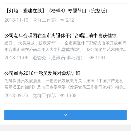
【灯塔—党建在线】《榜样3》专题节目（完整版）
2018-11-10
党群工作部
212
公司老年合唱团在全市离退休干部合唱汇演中喜获佳绩
近日，“大美泉城，弦歌芳华”——全市离退休干部纪念改革开放40周
年合唱汇演在济南老年人大学礼堂成功举行。我公司老年艺术团夕
阳放歌合唱团代表市国资委老干部局参加了此次汇演，并获得优秀
2018-11-06
退管处（通讯员 李巧洁）
1291
组织奖和最佳风采奖两个奖项，展示了济南一建离退休职工的精神
风采，受到上级领导的表扬。本次合唱汇演活动由中共济南市委老
公司举办2018年党员发展对象培训班
干部局主办，以纪念改革开放40 周年为主题，用嘹亮的歌声重温历
为确保党员发展质量，严把党员发展教育关，按照《中国共产党发
史，颂歌明天。老同志们精心排练了《把一切献
展党员工作细则》及市国资委党委《发展党员工作指导流程》相关
要求，近期，公司党委举办了2018年党员发展对象培训班。此次培
2018-09-23
党群工作部
1308
训采取集中授课和自学相结合的方式。发展对象观看了党性教育片
《我为什么入党—有代表性共产党员入党故事》和《当代共产党员
楷模事迹精选》,了解了党的发展历史以及朱德、叶剑英、宋庆龄等
老一辈革命家入党的故事，学习了郭明义、杨善洲、