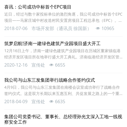
布了市国资委关于济南一建集团总公司公司制改制的批复，市国资
喜讯：公司成功中标首个EPC项目
委党委关于济南一建集团总公司党组织更名和集团领导班子调整的
近日，经过与数十家投标单位的激烈角逐，我公司成功中标首个EPC
通知。经市国资委党委
项目——马家庄城中村改造村民安置房项目工程总承包（EPC）。该
工程位于济南市市中区，由济南中博置业有限公司投资建设，建筑
2018-07-06
市场开发部（通讯员 徐国新）
10965
面积12.98万平方米，中标总价3.88亿元，中标范围包括工程的相关
设计（含方案设计优化、初步设计和各类施工图设计）、采购、施
筑梦启航!济南一建绿色建筑产业园项目盛大开工
工、调试、验收、保修及配合手续办理等全过程工程总承包。EPC模
12月16日上午，济南一建绿色建筑产业园项目在历城区董家镇临港
式是目前大型工程项目中采用最多
经济开发区项目所在地举行盛大开工典礼。济南临港经济开发区管
委会副主任李民、济南市国资委战略规划处处长李峰、历城区董家
2020-12-16
宣传处
6655
街道办事处主任方君、历城区董家街道办事处副主任王刚、历城区
工业和信息化局副局长孙艳艳、济南临港经济开发区管委会审批服
我公司与山东三发集团举行战略合作签约仪式
务部部长侯德健、历城区工业和信息化局工业科科长吕新等各级领
4月9日，我公司与山东三发集团在南楼会议室成功举行了战略合作
导及山东纬剑工程设计有限公司董事长蔡剑、山东建勘
签约仪式。这是双方长期以来互惠互利、共促发展之路上的一个重
要的里程碑，标志着双方建立了稳固的战略合作伙伴关系，开启了
2018-04-09
宣传处
6635
深化合作的新征程。我公司党委书记、董事长、总经理孙光文与山
东三发集团董事长张家发共同签署《战略合作协议》，同时就下一
集团公司党委书记、董事长、总经理孙光文深入工地一线视
步合作进行了广泛深入的交流。我公司常务副总经理、总经济师胡
察安全工作
云双、副总经理栾兆杰、办公室主任杨兴建、直属项目公