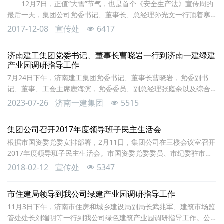
12月7日，正值“大雪”节气，也是首个《安全生产法》宣传周的
最后一天，集团公司党委书记、董事长、总经理孙光文一行顶着寒
风来到中海·华山珑城外国语学校和重汽翡翠雅郡工地现场，深入视
2017-12-08
宣传处
6417
察两个项目的安全生产工作，并慰问了奋战在现场的一线职工。
到达工地后，孙总向项目负责人详细询问了现场的安全生产情况，
济南建工集团党委书记、董事长曹晓岩一行到济南一建绿建
产业园调研指导工作
7月24日下午，济南建工集团党委书记、董事长曹晓岩，党委副书
记、董事、工会主席鹿海滨，党委委员、副总经理张庭余以及综合
办公室主任畅佳佳等一行来到济南一建绿色建筑产业园，对济南一
2023-07-26
济南一建集团
5515
建集团上半年改革发展情况以及绿建产业、教育板块情况进行调
研。济南一建集团党委书记、董事长赵庆民，部分领导班子成员及
集团公司召开2017年度领导班子民主生活会
有关单位负责人陪同调研。调研组实地查看了我公司所属绿色建筑
根据市国资委党委安排部署，2月11日，集团公司在三楼会议室召开
产业有限公司铝模爬架智能生产车间和综合办公楼、2#智
2017年度领导班子民主生活会。市国资委党委委员、市纪委驻市国
资委纪检组组长芦青同志，市国资委企业领导人员管理处调研员张
2018-02-12
宣传处
5347
世才同志到会指导点评。集团公司党委书记、董事长、总经理孙光
文同志主持会议并作总结讲话，领导班子全体成员参加会议。 会议
市住建局领导到我公司绿建产业园调研指导工作
以认真学习领会习近平新时代中国特色社会主义思想，坚定维护以
11月3日下午，济南市住房和城乡建设局副局长武兆军、建筑市场监
习近平同志为核心的党中央权威和集
管处处长刘端明等一行到我公司绿色建筑产业园调研指导工作。公