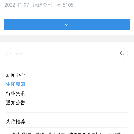
司党委书记、董事长赵庆民，董事、副总经理董立刚、王红心等陪
2022-11-07
绿建公司
5165
同调研。武兆军一行参观了绿建产业园铝模、爬架生产智慧车间和
建筑智能喷涂机器人与开槽机器人的现场操作演示。绿建产业公司
经理方勇汇报了我公司在济南市智能建造产业基地建设、济南市“新
城建”试点建设、建筑机器人研发以及绿建产业园的
新闻中心
集团新闻
行业资讯
通知公告
为你推荐