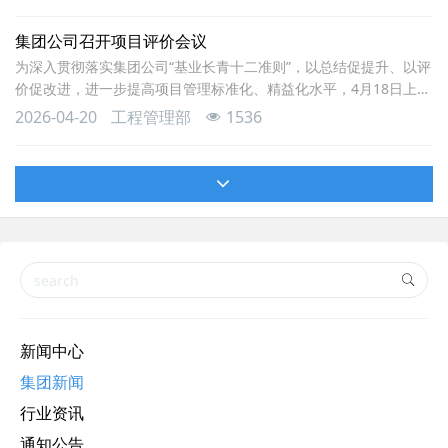
区都市阳台东组团嵌入式社区服务中心项目开展工程现场观摩暨工
作交流座谈活动。集团公司领导班子全体成员参加活动。参加活动
集团公司召开项目评价会议
人员深入项目施工现场，实地观摩了项目质量管控、安全文明施工
为深入贯彻落实集团公司“基业长青十二准则”，以总结促提升、以评
及标准化管理等方面的亮点，重点察看了现场实体
价促改进，进一步提高项目管理标准化、精益化水平，4月18日上
午，集团公司召开项目评价会议。集团公司党委书记、董事长赵庆
2026-04-20
工程管理部
1536
民等领导班子部分成员出席会议。总部相关部室负责人、所属各单
位总经理及项目管理骨干等260余人参会。会上，第二项目公司恒大
悦珑台二期项目经理张磊、第五项目公司茌平区崇德府项目经理郑
旭坤，分别围绕项目全周期管理作了系统详实的
新闻中心
集团新闻
行业资讯
通知公告