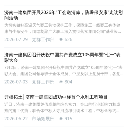
任务，纵深推进集团公司“基业长青十二准则”落实落地。会议设主会
场和分会场。集团公司领导班子全体成员、外部董事、总经理助
济南一建集团开展2026年“工会送清凉，防暑保安康”走访慰
理，总部各部室负责人、各单位班子主要成员在主会场参加线下会
问活动
议；其他人员在分会场参加线上会议。会议由
为切实做好高温天气职工劳动保护工作，保障施工一线职工身体健
康与生命安全，团结凝聚广大职工深入贯彻落实集团公司“基业长青
十二准则”及配套改革举措，近日，济南一建集团工会组织开展了
2026-07-29
党群工作部
626
2026年“工会送清凉，防暑保安康”走访慰问活动。集团公司党委副
书记、职工董事、工会主席畅佳佳，工会副主席、党群工作部部长
济南一建集团召开庆祝中国共产党成立105周年暨“七一”表
杨兴建及各分工会负责人，深入20个项目施工现场走访慰问，为高
彰大会
温天气下坚守岗位的一线职工送去西瓜、绿豆等
7月2日，济南一建集团召开庆祝中国共产党成立105周年暨“七一”表
彰大会。集团公司领导班子全体成员、中层及以上党员干部，各党
支部班子成员、支部干事，受表彰的先进个人和先进集体代表，以
2026-07-03
党群工作部
804
及部分党员代表等110余人参加会议。会议由党委副书记、职工董
事、工会主席畅佳佳主持。会议传达了济南建工集团优秀共产党
开疆拓土│济南一建集团成功中标首个水利工程项目
员、优秀党务工作者和先进基层党组织表彰大会会议精神。会上宣
近日，济南一建集团凭借卓越的综合实力、突出的行业影响力和成
读了集团公司党委《关于表彰优秀共产党员、优秀
熟的施工优势，联合体中标大寺河流域引调水工程，中标金额约
1.93亿元。此次中标是集团公司近年来深耕基建领域、拓展新兴赛
2026-06-22
市场拓展部
915
道的重要里程碑突破，标志着集团公司正式进军公投水利市场，实